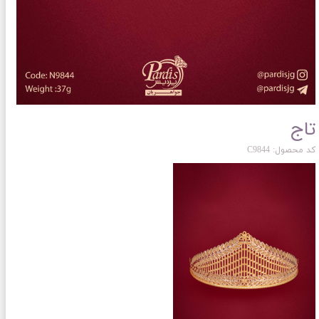
تاج
کد محصول: C9844