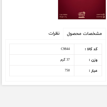
نظرات
مشخصات محصول
کد کالا :
C9844
وزن :
37 گرم
عیار :
750