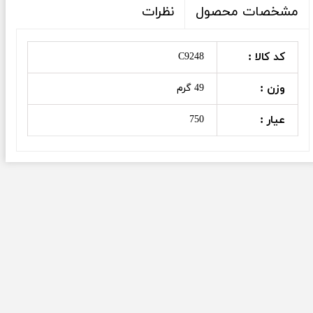
نظرات
مشخصات محصول
کد کالا :
C9248
وزن :
49 گرم
عیار :
750