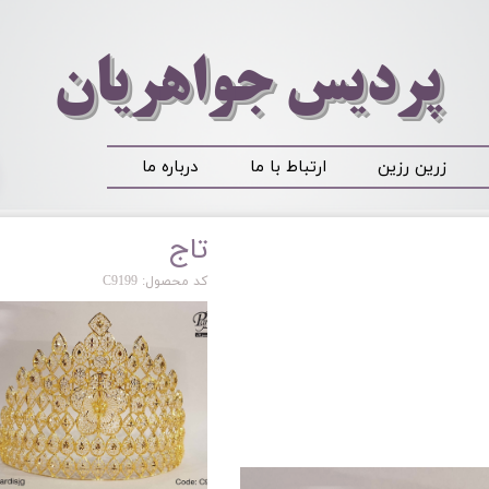
​​​​پردیس جواهریان
زرین رزین
ارتباط با ما
درباره ما
تاج
کد محصول: C9199