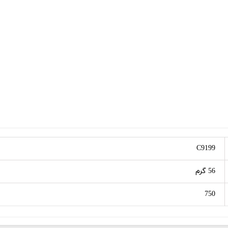
C9199
56 گرم
750