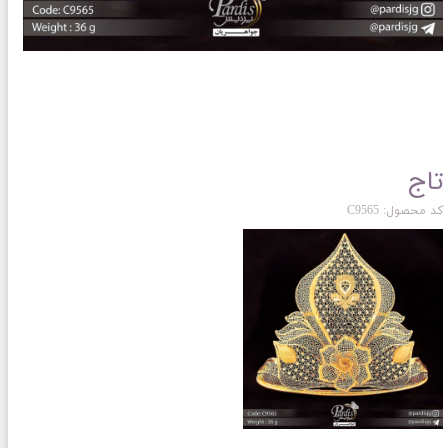
تاج
کد محصول: C9565