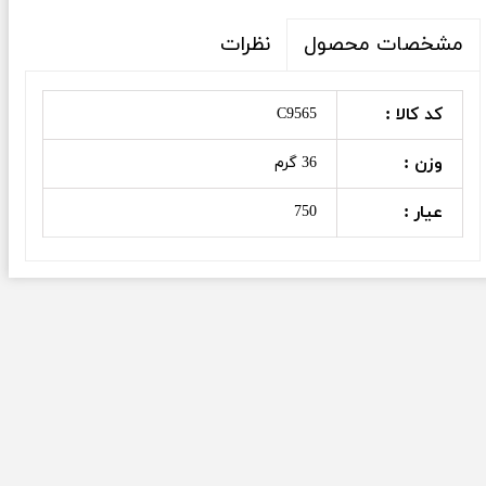
نظرات
مشخصات محصول
کد کالا :
C9565
وزن :
36 گرم
عیار :
750