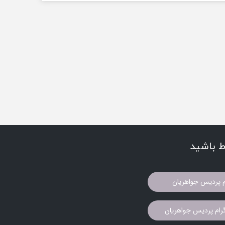
اط باشید
م پردیس جواهریان
ام پردیس جواهریان