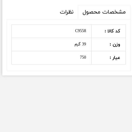
نظرات
مشخصات محصول
کد کالا :
C9558
وزن :
39 گرم
عیار :
750