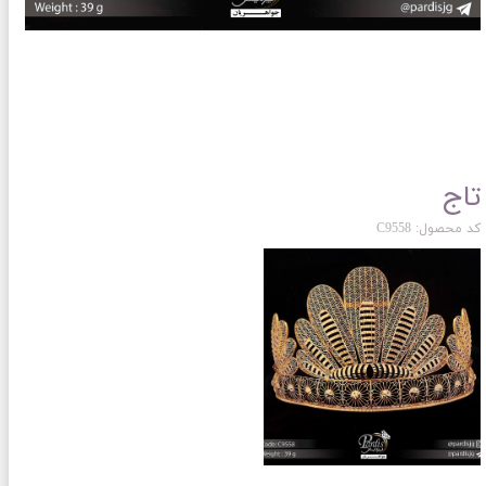
تاج
کد محصول: C9558