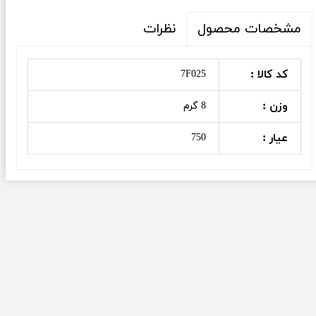
نظرات
مشخصات محصول
کد کالا :
7F025
وزن :
8 گرم
عیار :
750