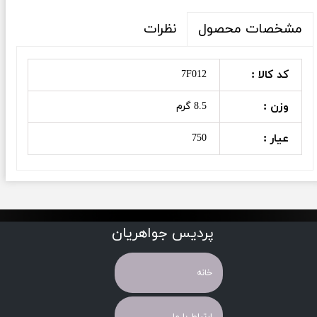
نظرات
مشخصات محصول
کد کالا :
7F012
وزن :
8.5 گرم
عیار :
750
پردیس جواهریان
خانه