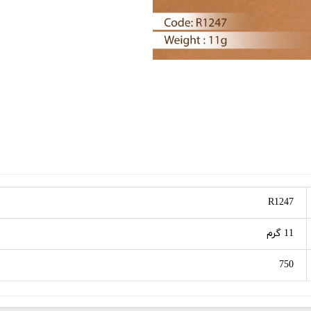
R1247
11 گرم
750