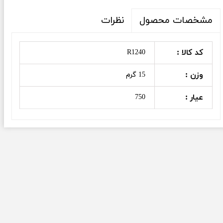
نظرات
مشخصات محصول
کد کالا :
R1240
وزن :
15 گرم
عیار :
750