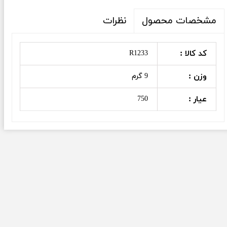
نظرات
مشخصات محصول
کد کالا :
R1233
وزن :
9 گرم
عیار :
750