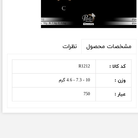
نظرات
مشخصات محصول
کد کالا :
R1212
وزن :
10 - 7.3 - 4.6 گرم
عیار :
750