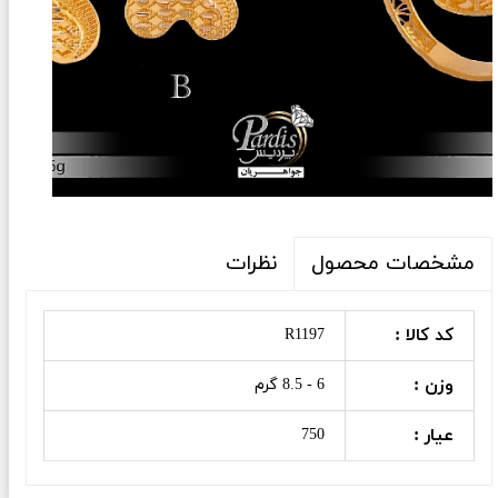
نظرات
مشخصات محصول
کد کالا :
R1197
وزن :
6 - 8.5 گرم
عیار :
750