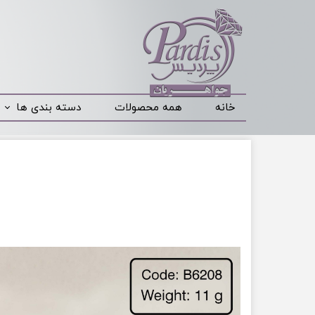
خانه
همه محصولات
دسته بندی ها