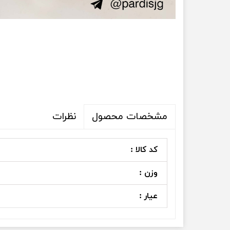
نظرات
مشخصات محصول
کد کالا :
وزن :
عیار :