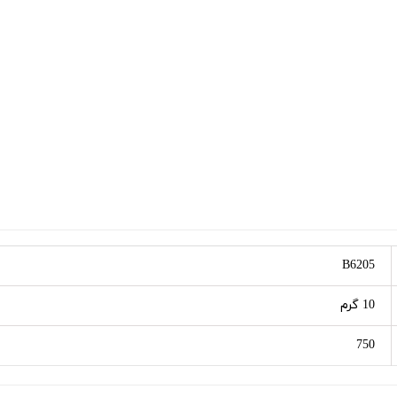
B6205
10 گرم
750