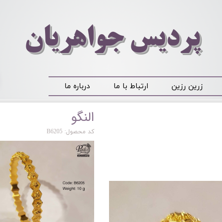
​​​​پردیس جواهریان
زرین رزین
ارتباط با ما
درباره ما
النگو
کد محصول: B6205