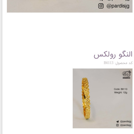
النگو رولکس
کد محصول: B6113