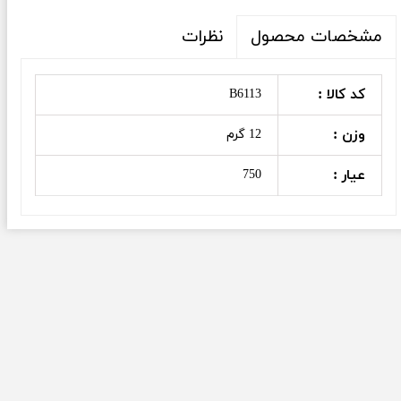
نظرات
مشخصات محصول
کد کالا :
B6113
وزن :
12 گرم
عیار :
750