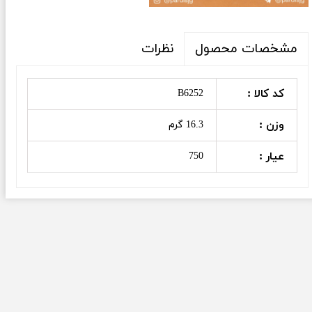
نظرات
مشخصات محصول
کد کالا :
B6252
وزن :
16.3 گرم
عیار :
750