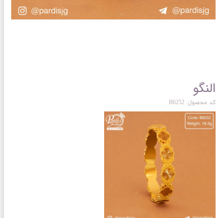
النگو
کد محصول: B6252