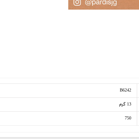
B6242
13 گرم
750