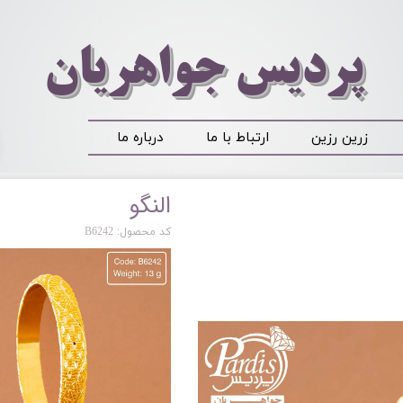
​​​​پردیس جواهریان
زرین رزین
ارتباط با ما
درباره ما
النگو
کد محصول: B6242