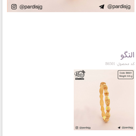
النگو
کد محصول: B6501