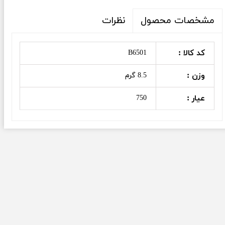
نظرات
مشخصات محصول
کد کالا :
B6501
وزن :
8.5 گرم
عیار :
750