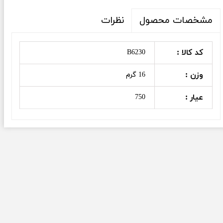
نظرات
مشخصات محصول
کد کالا :
B6230
وزن :
16 گرم
عیار :
750