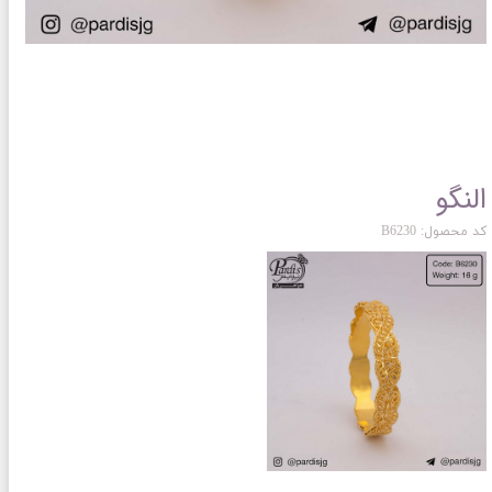
النگو
کد محصول: B6230