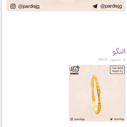
النگو
کد محصول: B6226