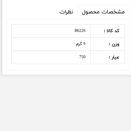
نظرات
مشخصات محصول
کد کالا :
B6226
وزن :
9 گرم
عیار :
750