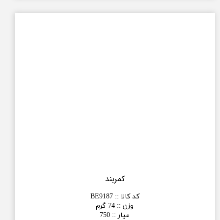
کمربند
کد کالا :
:
BE9187
وزن :
:
74 گرم
عیار :
:
750