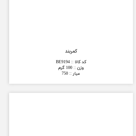
کمربند
کد کالا :
:
BE9194
وزن :
:
100 گرم
عیار :
:
750