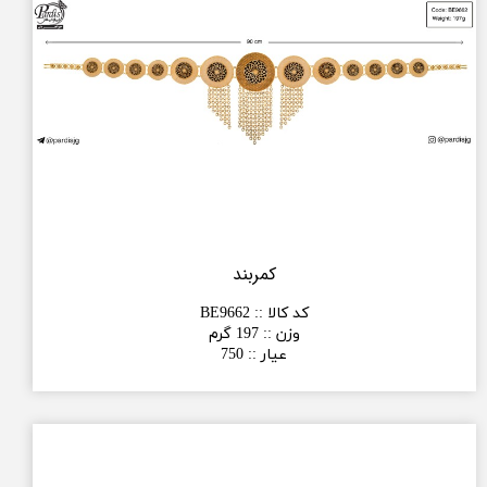
کمربند
کد کالا :
:
BE9662
وزن :
:
197 گرم
عیار :
:
750