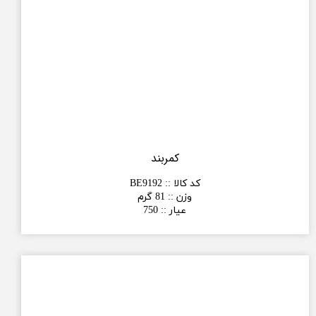
کمربند
کد کالا :
:
BE9192
وزن :
:
81 گرم
عیار :
:
750