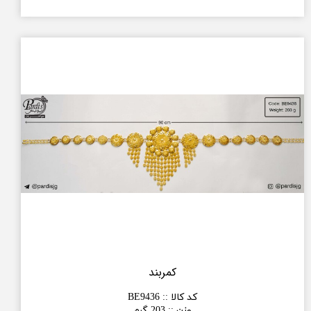
کمربند
کد کالا :
:
BE9436
وزن :
:
203 گرم