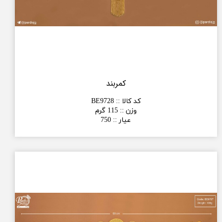
کمربند
کد کالا :
:
BE9728
وزن :
:
115 گرم
عیار :
:
750