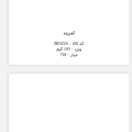
کمربند
کد کالا :
:
BE9224
وزن :
:
193 گرم
عیار :
:
750