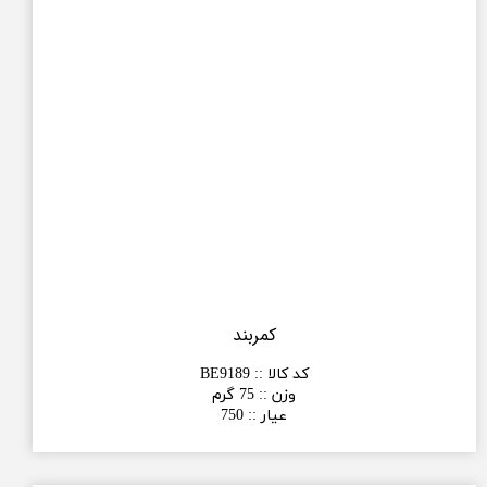
کمربند
کد کالا :
:
BE9189
وزن :
:
75 گرم
عیار :
:
750