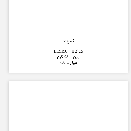
کمربند
کد کالا :
:
BE9196
وزن :
:
98 گرم
عیار :
:
750