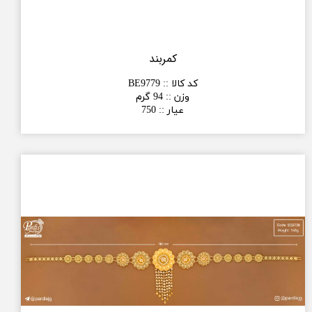
کمربند
کد کالا :
:
BE9779
وزن :
:
94 گرم
عیار :
:
750