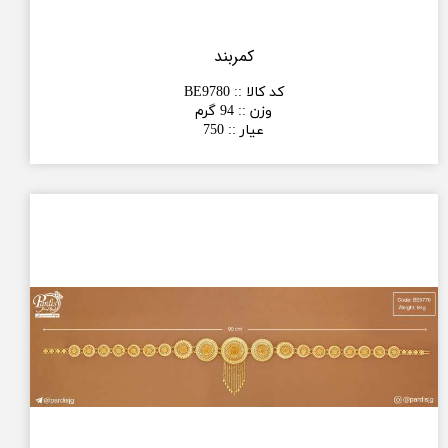
کمربند
کد کالا :
:
BE9780
وزن :
:
94 گرم
عیار :
:
750