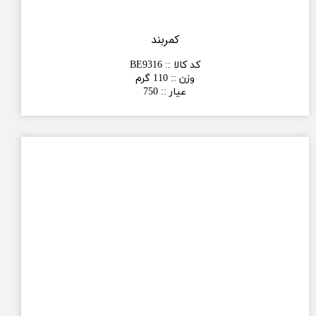
کمربند
کد کالا :
:
BE9316
وزن :
:
110 گرم
عیار :
:
750