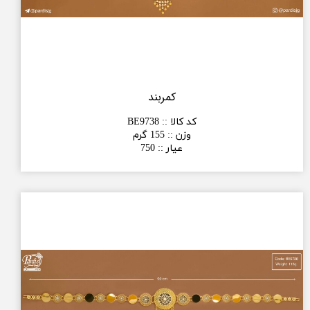
کمربند
کد کالا :
:
BE9738
وزن :
:
155 گرم
عیار :
:
750