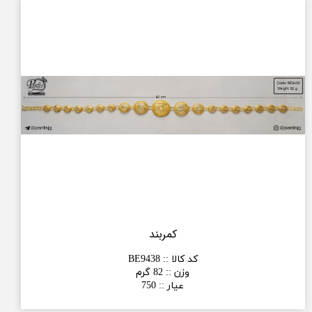
کمربند
کد کالا :
:
BE9438
وزن :
:
82 گرم
عیار :
:
750