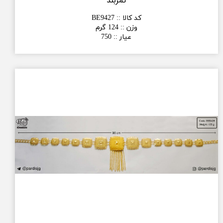
کمربند
کد کالا :
:
BE9427
وزن :
:
124 گرم
عیار :
:
750