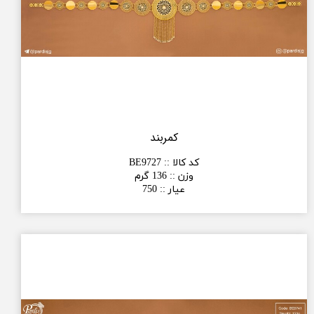
کمربند
کد کالا :
:
BE9727
وزن :
:
136 گرم
عیار :
:
750