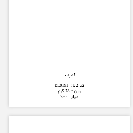
کمربند
کد کالا :
:
BE9191
وزن :
:
78 گرم
عیار :
:
750