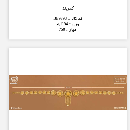
کمربند
کد کالا :
:
BE9798
وزن :
:
94 گرم
عیار :
:
750