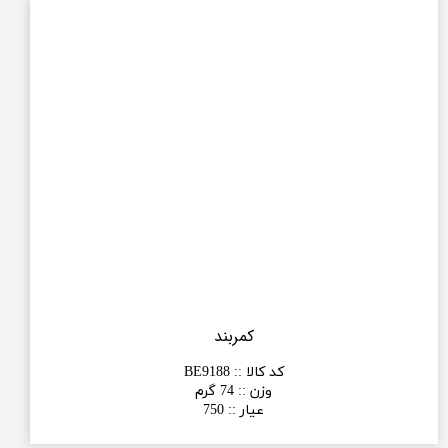
کمربند
کد کالا :
:
BE9188
وزن :
:
74 گرم
عیار :
:
750