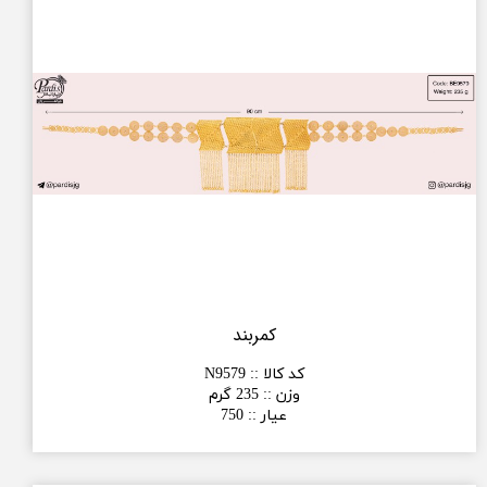
کمربند
کد کالا :
:
N9579
وزن :
:
235 گرم
عیار :
:
750