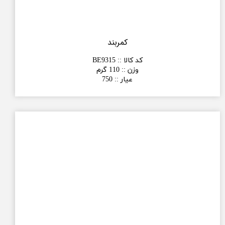
کمربند
کد کالا :
:
BE9315
وزن :
:
110 گرم
عیار :
:
750