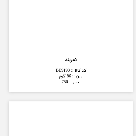
کمربند
کد کالا :
:
BE9193
وزن :
:
86 گرم
عیار :
:
750