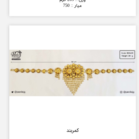
عیار :
:
750
کمربند