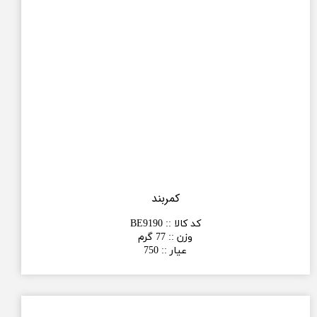
کمربند
کد کالا :
:
BE9190
وزن :
:
77 گرم
عیار :
:
750