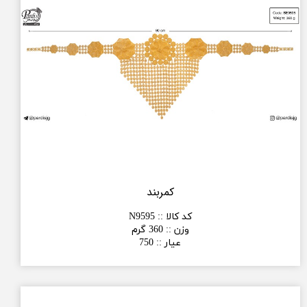
کمربند
کد کالا :
:
N9595
وزن :
:
360 گرم
عیار :
:
750