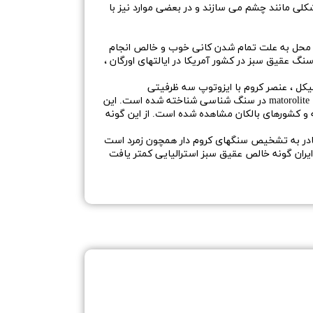
کلی مانند چشم می سازند و در بعضی موارد نیز با
یه سیلسیا (Silesia) یافت شده است که این امر در این محل به علت تمام شدن کانی خوب و خالص انجام
نگ عقیق سبز در کشور آمریکا در ایالتهای اورگان ،
ی عنصر رنگساز نیکل ، عنصر کروم با ایزوتوپ سه ظرفیتی
(chromium(III) oxide) سبب تشکیل رنگ سبز در شبکه کریستالی سیلیس میباشد و با عناوینی نظیر mtorolite یا mtorodite یا matorolite در سنگ شناسی شناخته شده است. این
ابوه در بولیوی، غرب قاره استرالیا، آناتولیا (Anatolia) در ترکیه، کوه‌های اورال (Ural mountains) روسیه و کشورهای بالکان مشاهده شده است. از این گونه
قادر به تشخیص سنگهای کروم دار همچون زمرد است
 ایران گونه خالص عقیق سبز استرالیایی کمتر یافت